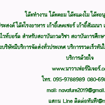
โต๊ะทำงาน โต๊ะคอม
โต๊ะแตงโม
โต๊ะอน
ประสงค์
โต๊ะโรงอาหาร
เก้าอี้เลคเชอร์
เก้าอี้สัมมนา
ไวท์บอร์ด สำหรับสถาบันกวดวิชา สถาบันการศึกษา
งบริษัทมีบริการจัดส่งทั่วประเทศ บริการรวดเร็วทั
บริการด้วยใจ
www.นาวาเฟอร์นิเจอร์.
โทร. 095-9788989 080-6
mail: navafure2019@gmai
แสกน Line ติดต่อทันที!@