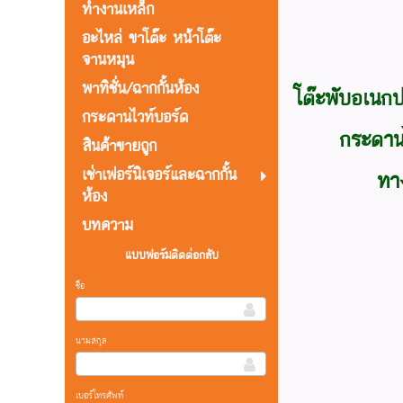
ทำงานเหล็ก
อะไหล่ ขาโต๊ะ หน้าโต๊ะ
จานหมุน
พาทิชั่น/ฉากกั้นห้อง
โต๊ะพับอเนก
กระดานไวท์บอร์ด
กระดาน
สินค้าขายถูก
เช่าเฟอร์นิเจอร์และฉากกั้น
ทา
ห้อง
บทความ
แบบฟอร์มติดต่อกลับ
ชื่อ
นามสกุล
เบอร์โทรศัพท์