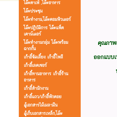
โต๊ะคาเฟ่ ,โต๊ะอาหาร
โต๊ะประชุม
โต๊ะทำงาน,โต๊ะคอมพิวเตอร์
โต๊ะปฎิบัติการ โต๊ะแพ็ค
เคาน์เตอร์
คุณภาพ
โต๊ะทำงานกลุ่ม โต๊ะพร้อม
ฉากกั้น
ออกแบบเพื
เก้าอี้จัดเลี้ยง เก้าอี้โพลี
เก้าอี้เลคเชอร์
เก้าอี้ทานอาหาร เก้าอี้ร้าน
อาหาร
เก้าอี้สำนักงาน
เก้าอี้แถว/เก้าอี้พักคอย
ตู้เอกสารไม้เมลามีน
ตู้เก็บเอกสารเหล็ก,โต๊ะ