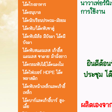
นาวาเฟอร์นิเจ
โต๊ะโรงอาหาร
การใช้งาน
โต๊ะอนุบาล
โต๊ะนักเรียนประถม–มัธยม
โต๊ะพับ/โต๊ะพับขาคู่
โต๊ะพับมีล้อ มีบังตา โต๊ะมี
บังตา
โต๊ะพับสแตนเลส เก้าอี้ส
แตนเลส ขาตาย ม้านั่งยาว
ยินดีต้อน
โต๊ะกลมพับได้,โต๊ะแตงโม
โต๊ะไฟเบอร์ HDPE โต๊ะ
ประชุม โต
พลาสติก
โต๊ะพับหน้าเหล็กและเก้าอี้
เหล็ก
โต๊ะบาร์และเก้าอี้บาร์ สูง-
ผลิตเองจาก
เตี้ย