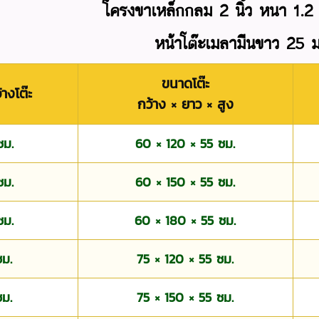
โครงขาเหล็กกลม 2 นิ้ว หนา 1.2 ม
หน้าโต๊ะเมลามีนขาว 25 
ขนาดโต๊ะ
างโต๊ะ
กว้าง × ยาว × สูง
ซม.
60 × 120 × 55 ซม.
ซม.
60 × 150 × 55 ซม.
ซม.
60 × 180 × 55 ซม.
ซม.
75 × 120 × 55 ซม.
ซม.
75 × 150 × 55 ซม.