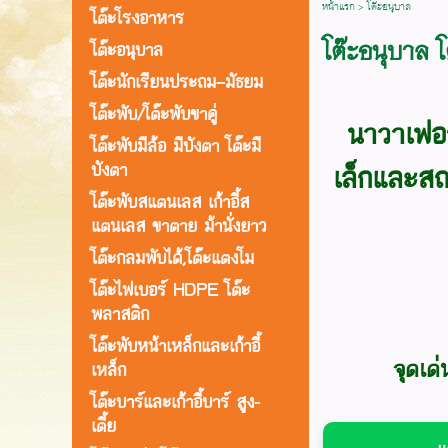
หน้าแรก
>
โต๊ะอนุบาล
โต๊ะโรงอาหาร
โต๊ะอนุบาล 
โต๊ะอนุบาล
โต๊ะนักเรียนประถม–มัธยม
โต๊ะพับ/โต๊ะพับขาคู่
นาวาเฟอร์
โต๊ะพับมีล้อ มีบังตา โต๊ะมี
บังตา
เล็กและสถ
โต๊ะพับสแตนเลส เก้าอี้ส
แตนเลส ขาตาย ม้านั่งยาว
โต๊ะกลมพับได้,โต๊ะแตงโม
โต๊ะไฟเบอร์ HDPE โต๊ะ
พลาสติก
โต๊ะพับหน้าเหล็กและเก้าอี้
จุดเด่
เหล็ก
โต๊ะบาร์และเก้าอี้บาร์ สูง-
เตี้ย