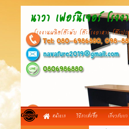
นาวา เฟอร์นิเจอร์ โรงงาน
โรงงานผลิตโต๊ะพับ โต๊ะโรงอาหาร โต๊ะประชุม 
หน้าแรก
วิธีการสั่งซื้อ
เกี่ยวกับเรา