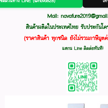
ชตด่วนทาง LINE (@nava828)
โท
Mail:
navafure2019@gmail
สินค้าผลิตในประเทศไทย รับประกันโค
(ราคาสินค้า ทุกชนิด ยังไม่รวมภาษีมูลค
แสกน Line ติดต่อทันที!