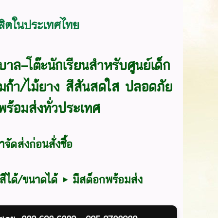
 ผลิตในประเทศไทย
าล–โต๊ะนักเรียนสำหรับศูนย์เด็ก
มก้า/ไม้ยาง สีสันสดใส ปลอดภัย
ร้อมส่งทั่วประเทศ
ัดส่งก่อนสั่งซื้อ
ได้/ขนาดได้ • มีสต็อกพร้อมส่ง