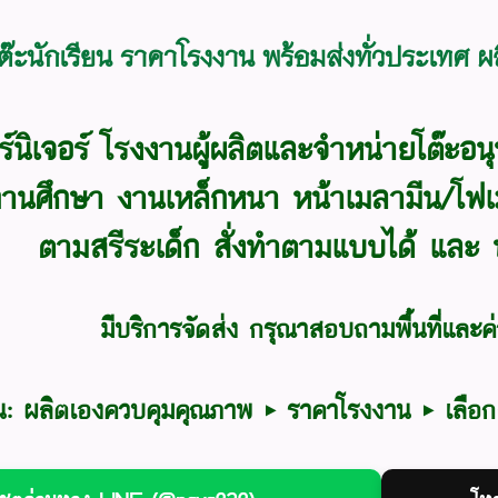
โต๊ะนักเรียน ราคาโรงงาน พร้อมส่งทั่วประเทศ
นิเจอร์ โรงงานผู้ผลิตและจำหน่ายโต๊ะอนุบ
านศึกษา งานเหล็กหนา หน้าเมลามีน/โฟเ
ตามสรีระเด็ก สั่งทำตามแบบได้ และ พ
มีบริการจัดส่ง กรุณาสอบถามพื้นที่และค่าจ
น:
ผลิตเองควบคุมคุณภาพ • ราคาโรงงาน • เลือกสี