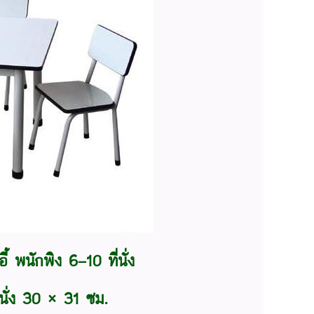
้ พนักพิง 6–10 ที่นั่ง
นั่ง 30 × 31 ซม.