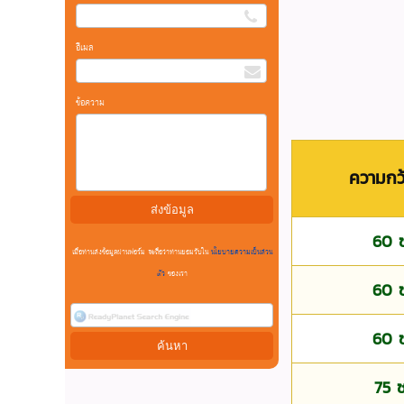
อีเมล
ข้อความ
ความกว้
60 
เมื่อท่านส่งข้อมูลผ่านฟอร์ม จะถือว่าท่านยอมรับใน
นโยบายความเป็นส่วน
ตัว
ของเรา
60 
60 
75 ซ