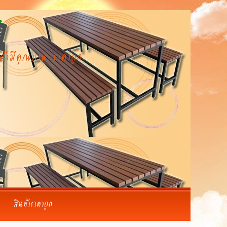
ินค้ามีคุณภาพ ราคาถูก
สินค้าราคาถูก