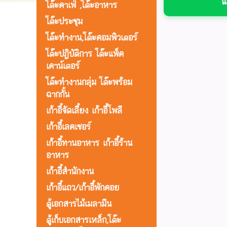
แ
โต๊ะคาเฟ่ ,โต๊ะอาหาร
โต๊ะประชุม
โต๊ะทำงาน,โต๊ะคอมพิวเตอร์
โต๊ะปฎิบัติการ โต๊ะแพ็ค
เคาน์เตอร์
โต๊ะทำงานกลุ่ม โต๊ะพร้อม
ฉากกั้น
เก้าอี้จัดเลี้ยง เก้าอี้โพลี
เก้าอี้เลคเชอร์
เก้าอี้ทานอาหาร เก้าอี้ร้าน
อาหาร
เก้าอี้สำนักงาน
เก้าอี้แถว/เก้าอี้พักคอย
ตู้เอกสารไม้เมลามีน
ตู้เก็บเอกสารเหล็ก,โต๊ะ