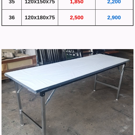
35
120x150x75
1,850
2,200
36
120x180x75
2,500
2,900